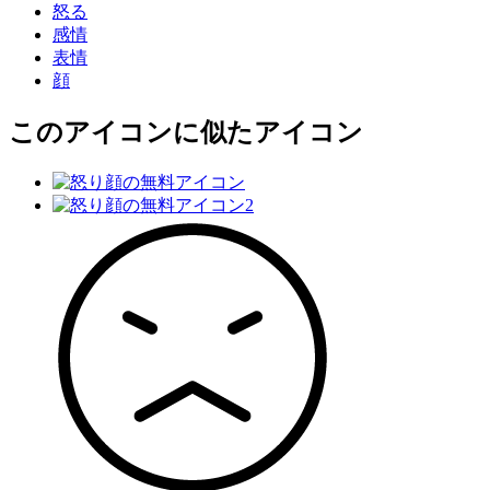
怒る
感情
表情
顔
このアイコン
に似たアイコン