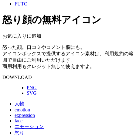
FUTO
怒り顔の無料アイコン
お気に入りに追加
怒った顔。口コミやコメント欄にも。
アイコンボックスで提供するアイコン素材は、利用規約の範
囲で自由にご利用いただけます。
商用利用もクレジット無しで使えますよ。
DOWNLOAD
PNG
SVG
人物
emotion
expression
face
エモーション
怒り