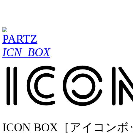
ICN_BOX
ICON BOX［アイコ