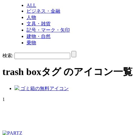
ALL
ビジネス・金融
人物
文具・雑貨
記号・マーク・矢印
建物・自然
乗物
検索:
trash box
タグ のアイコン一覧
ゴミ箱の無料アイコン
1