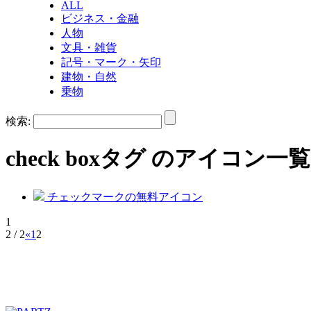
ALL
ビジネス・金融
人物
文具・雑貨
記号・マーク・矢印
建物・自然
乗物
検索:
check box
タグ のアイコン一覧
チェックマークの無料アイコン
1
2 / 2
«
1
2