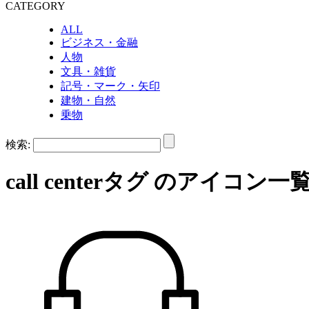
CATEGORY
ALL
ビジネス・金融
人物
文具・雑貨
記号・マーク・矢印
建物・自然
乗物
検索:
call center
タグ のアイコン一