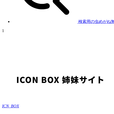
検索用の虫めがね
1
ICN_BOX