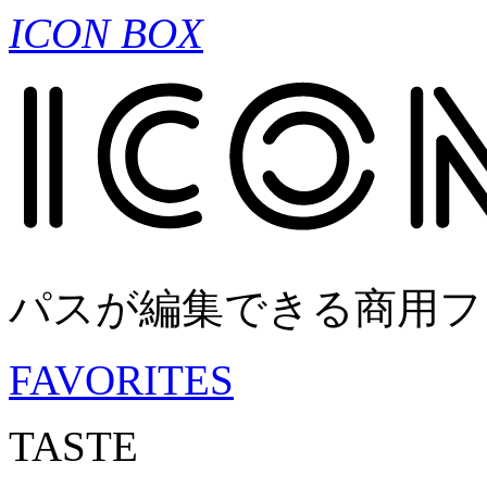
ICON BOX
パスが編集できる商用フ
FAVORITES
TASTE