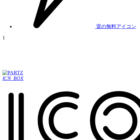
雷の無料アイコン
1
ICN_BOX