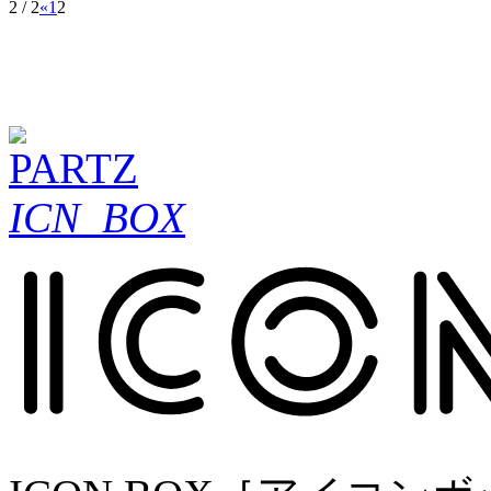
2 / 2
«
1
2
ICN_BOX