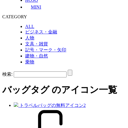
HOSO
MINI
CATEGORY
ALL
ビジネス・金融
人物
文具・雑貨
記号・マーク・矢印
建物・自然
乗物
検索:
バッグ
タグ のアイコン一覧
トラベルバッグの無料アイコン2