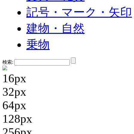
記号・マーク・矢印
建物・自然
乗物
検索:
16px
32px
64px
128px
256px