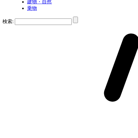
建物・自然
乗物
検索: