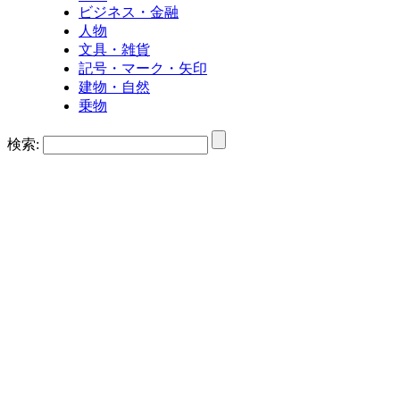
ビジネス・金融
人物
文具・雑貨
記号・マーク・矢印
建物・自然
乗物
検索: