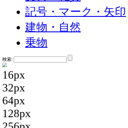
記号・マーク・矢印
建物・自然
乗物
検索:
16px
32px
64px
128px
256px