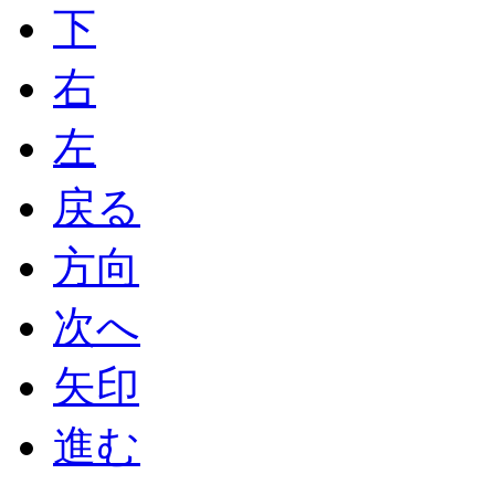
下
右
左
戻る
方向
次へ
矢印
進む