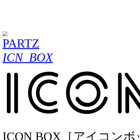
ICN_BOX
ICON BOX［アイコ