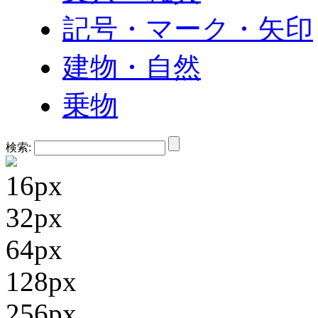
記号・マーク・矢印
建物・自然
乗物
検索:
16px
32px
64px
128px
256px