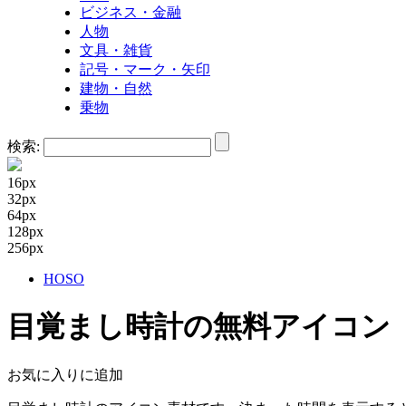
ビジネス・金融
人物
文具・雑貨
記号・マーク・矢印
建物・自然
乗物
検索:
16px
32px
64px
128px
256px
HOSO
目覚まし時計の無料アイコン
お気に入りに追加