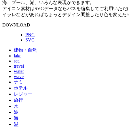
海、プール、湖、いろんな表現ができます。
アイコン素材はSVGデータならパスを編集してご利用いただ
イラレなどがあればちょっとデザイン調整したり色を変えた
DOWNLOAD
PNG
SVG
建物・自然
lake
sea
travel
water
wave
ナミ
ホテル
レジャー
旅行
水
波
海
湖