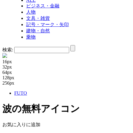
ALL
ビジネス・金融
人物
文具・雑貨
記号・マーク・矢印
建物・自然
乗物
検索:
16px
32px
64px
128px
256px
FUTO
波の無料アイコン
お気に入りに追加