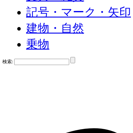
記号・マーク・矢印
建物・自然
乗物
検索: