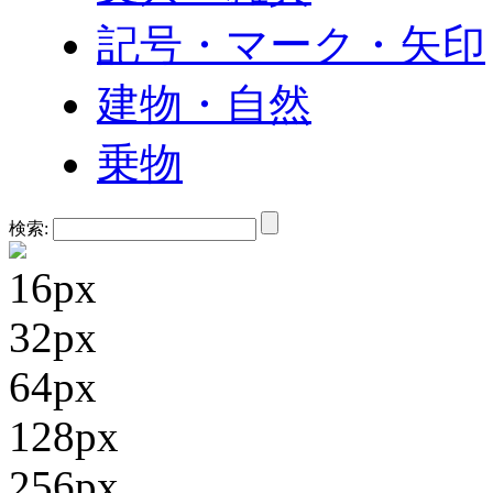
記号・マーク・矢印
建物・自然
乗物
検索:
16px
32px
64px
128px
256px