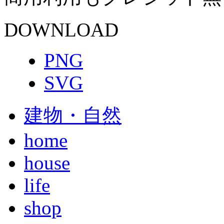
DOWNLOAD
PNG
SVG
建物・自然
home
house
life
shop