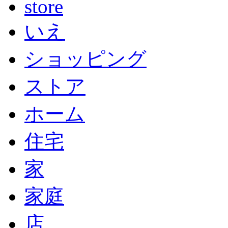
store
いえ
ショッピング
ストア
ホーム
住宅
家
家庭
店