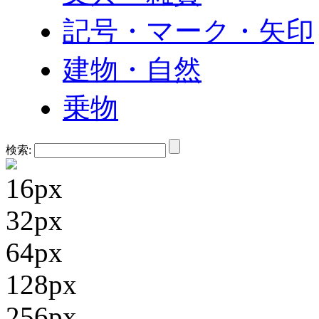
記号・マーク・矢印
建物・自然
乗物
検索:
16px
32px
64px
128px
256px