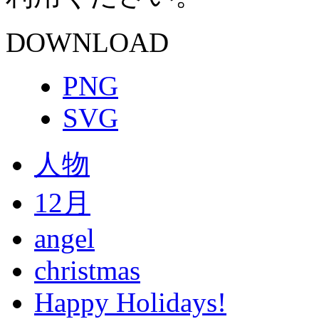
DOWNLOAD
PNG
SVG
人物
12月
angel
christmas
Happy Holidays!