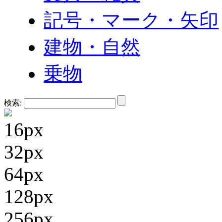
記号・マーク・矢印
建物・自然
乗物
検索:
16px
32px
64px
128px
256px