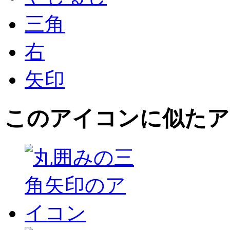
三角
右
矢印
このアイコン
に似たア