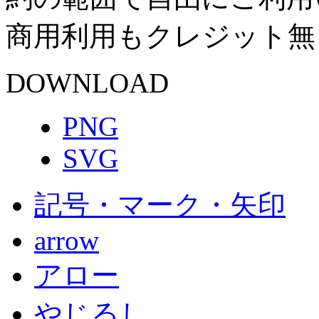
商用利用もクレジット無
DOWNLOAD
PNG
SVG
記号・マーク・矢印
arrow
アロー
やじるし