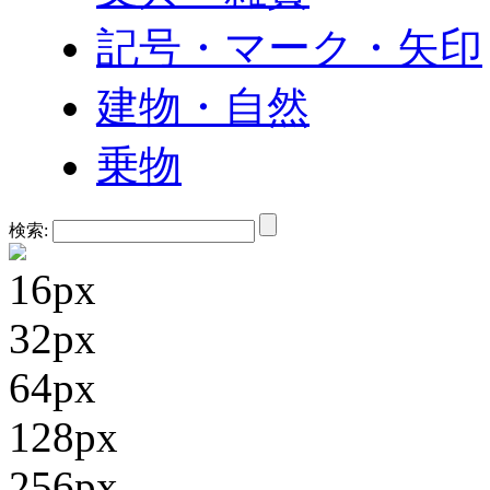
記号・マーク・矢印
建物・自然
乗物
検索:
16px
32px
64px
128px
256px