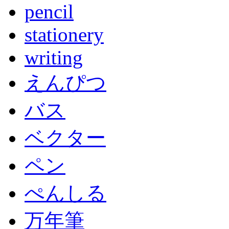
pencil
stationery
writing
えんぴつ
バス
ベクター
ペン
ぺんしる
万年筆