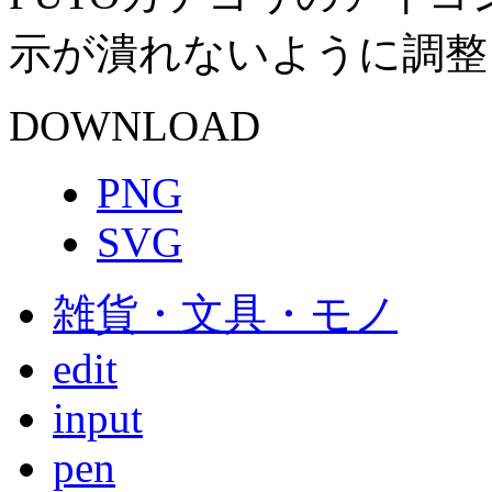
示が潰れないように調整
DOWNLOAD
PNG
SVG
雑貨・文具・モノ
edit
input
pen