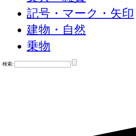
記号・マーク・矢印
建物・自然
乗物
検索: