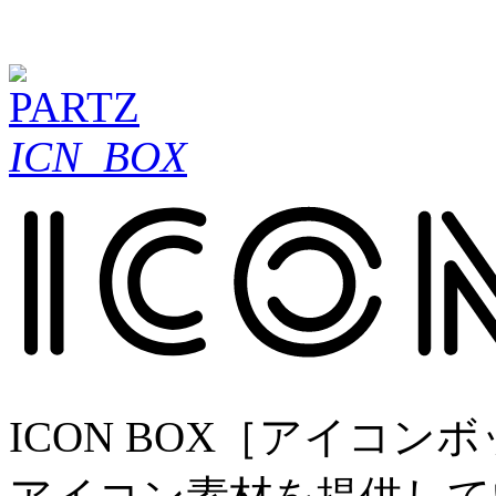
ICN_BOX
ICON BOX［アイコ