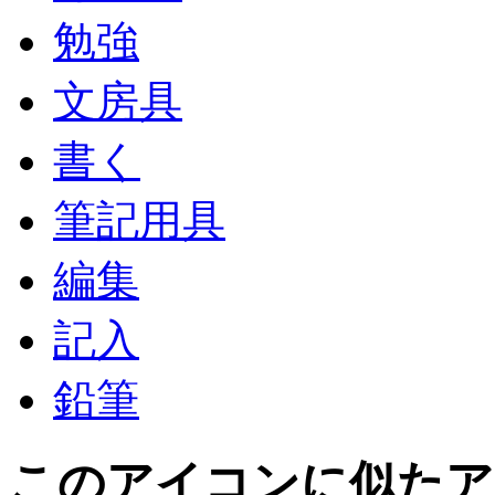
勉強
文房具
書く
筆記用具
編集
記入
鉛筆
このアイコン
に似たア