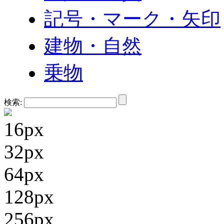
記号・マーク・矢印
建物・自然
乗物
検索:
16px
32px
64px
128px
256px