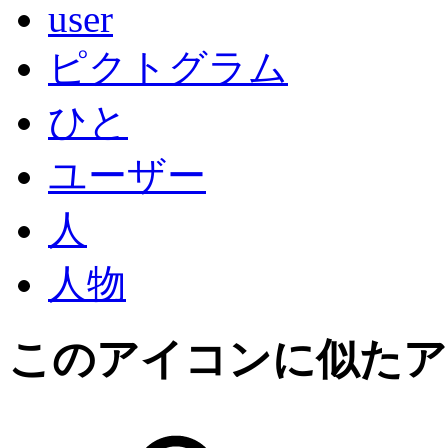
user
ピクトグラム
ひと
ユーザー
人
人物
このアイコン
に似たア