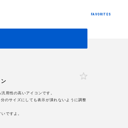
FAVORITES
コン
る汎用性の高いアイコンです。
半分のサイズにしても表示が潰れないように調整
すいですよ。