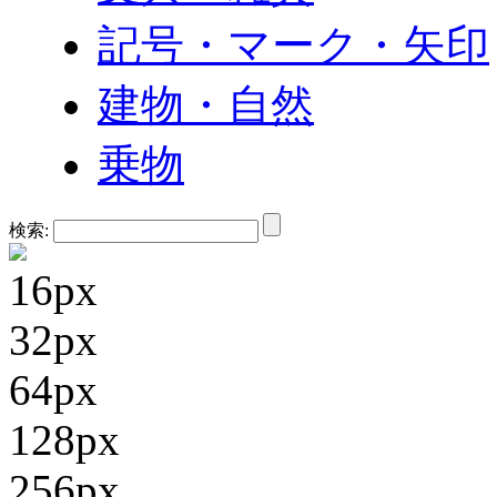
記号・マーク・矢印
建物・自然
乗物
検索:
16px
32px
64px
128px
256px