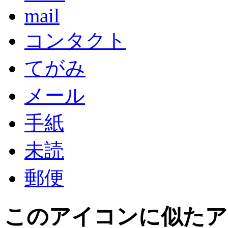
mail
コンタクト
てがみ
メール
手紙
未読
郵便
このアイコン
に似たア