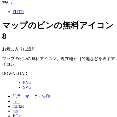
256px
FUTO
マップのピンの無料アイコン
8
お気に入りに追加
マップのピンの無料アイコン。現在地や目的地などを表すア
イコン。
DOWNLOAD
PNG
SVG
記号・マーク・矢印
map
marker
pin
ピン