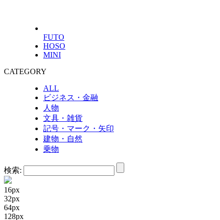
FUTO
HOSO
MINI
CATEGORY
ALL
ビジネス・金融
人物
文具・雑貨
記号・マーク・矢印
建物・自然
乗物
検索:
16px
32px
64px
128px