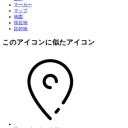
マーカー
マップ
地図
現在地
目的地
このアイコン
に似たアイコン