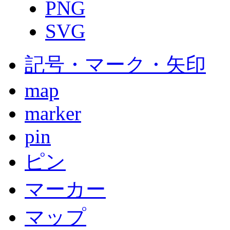
PNG
SVG
記号・マーク・矢印
map
marker
pin
ピン
マーカー
マップ