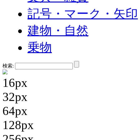
記号・マーク・矢印
建物・自然
乗物
検索:
16px
32px
64px
128px
256px