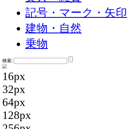
記号・マーク・矢印
建物・自然
乗物
検索:
16px
32px
64px
128px
256px