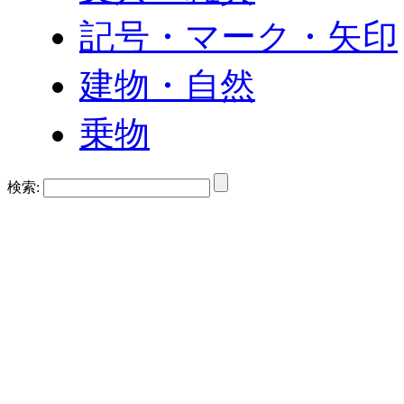
記号・マーク・矢印
建物・自然
乗物
検索: