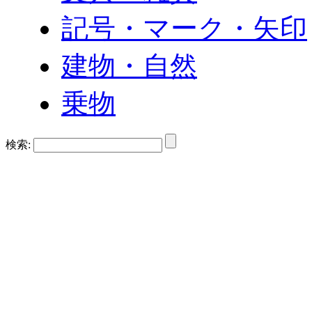
記号・マーク・矢印
建物・自然
乗物
検索: