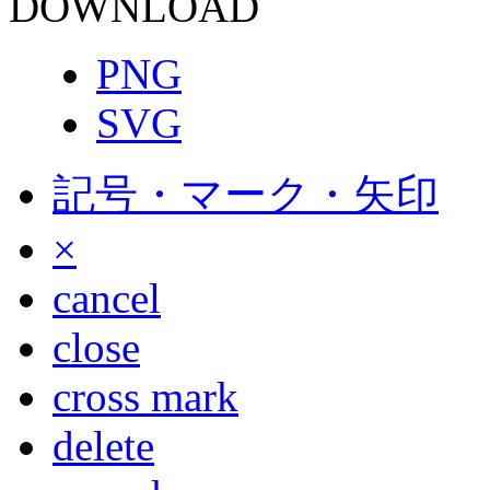
DOWNLOAD
PNG
SVG
記号・マーク・矢印
×
cancel
close
cross mark
delete