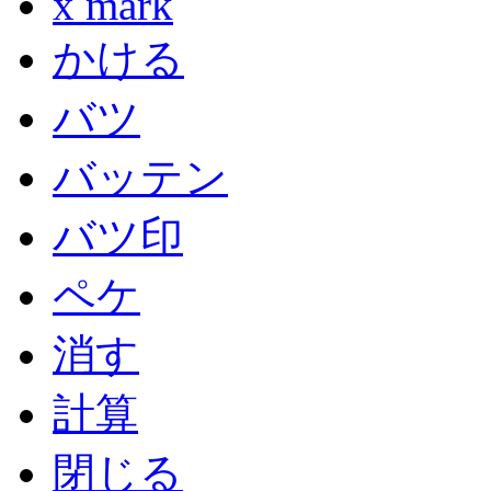
x mark
かける
バツ
バッテン
バツ印
ペケ
消す
計算
閉じる