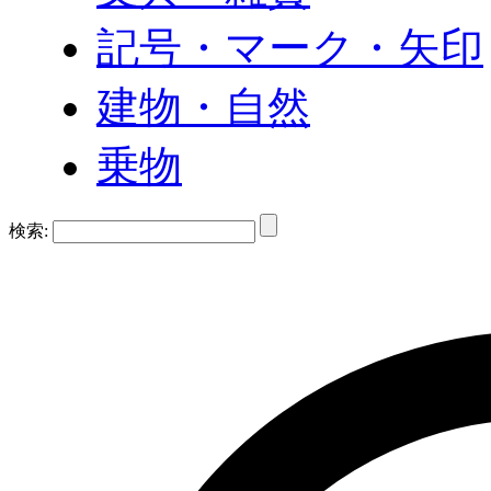
記号・マーク・矢印
建物・自然
乗物
検索: