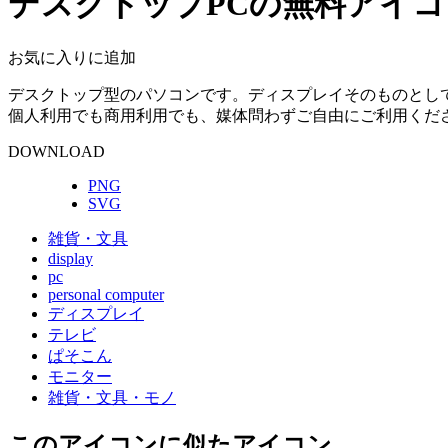
デスクトップPCの無料アイコ
お気に入りに追加
デスクトップ型のパソコンです。ディスプレイそのものとし
個人利用でも商用利用でも、媒体問わずご自由にご利用くだ
DOWNLOAD
PNG
SVG
雑貨・文具
display
pc
personal computer
ディスプレイ
テレビ
ぱそこん
モニター
雑貨・文具・モノ
このアイコン
に似たアイコン