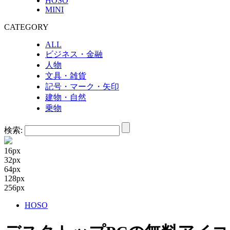
HOSO
MINI
CATEGORY
ALL
ビジネス・金融
人物
文具・雑貨
記号・マーク・矢印
建物・自然
乗物
検索:
16px
32px
64px
128px
256px
HOSO