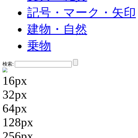
記号・マーク・矢印
建物・自然
乗物
検索:
16px
32px
64px
128px
256px