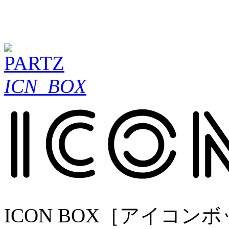
ICN_BOX
ICON BOX［アイコ