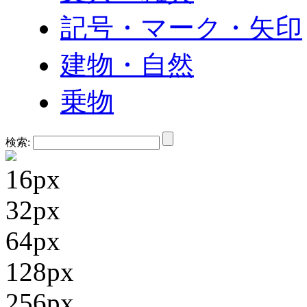
記号・マーク・矢印
建物・自然
乗物
検索:
16px
32px
64px
128px
256px