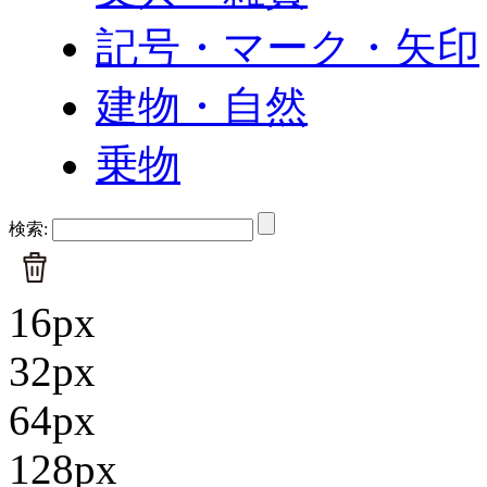
記号・マーク・矢印
建物・自然
乗物
検索:
16px
32px
64px
128px