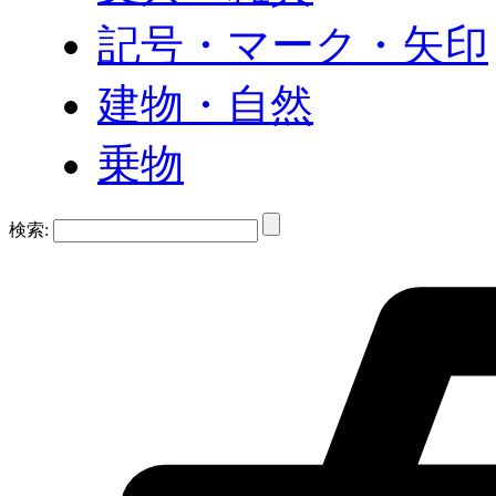
記号・マーク・矢印
建物・自然
乗物
検索: