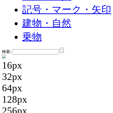
記号・マーク・矢印
建物・自然
乗物
検索:
16px
32px
64px
128px
256px