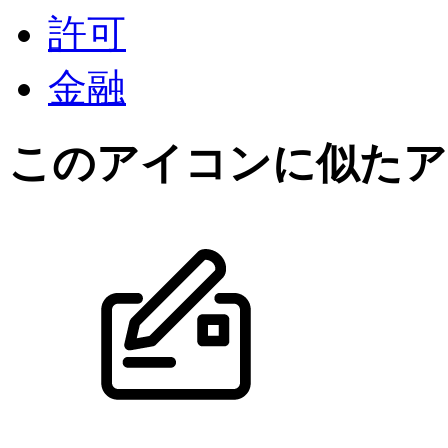
許可
金融
このアイコン
に似たア